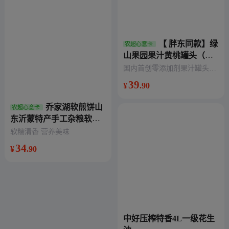
【 胖东同款】绿
农超心意卡
山果园果汁黄桃罐头（国
内首创零添加剂果汁罐
国内首创零添加剂果汁罐头，
头）
零防腐剂、甜味剂、色素、香
39
¥
.90
精、脂肪。配料表非常干净，
只有水、桃、复合果蔬汁、梨
乔家湖软煎饼山
农超心意卡
汁、柠檬汁
东沂蒙特产手工杂粮软煎
饼多种口味
软糯清香 营养美味
34
¥
.90
中好压榨特香4L一级花生