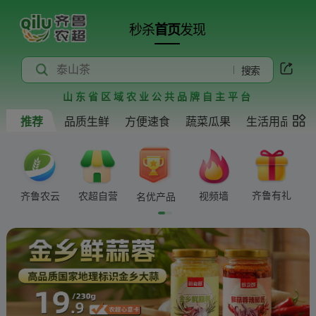
泰山板栗
秒杀
首页
发现
烟台苹果
泰山茶
搜索
莱阳梨
山东省区域农业公共品牌自主平台
推荐
品质生鲜
方便速食
蔬菜瓜果
生活用品
德州扒鸡
崂山绿茶
马家沟芹菜
齐鲁有礼
齐鲁农云
农超自营
视频墙
名优产品
东营区特产系列
苍山辣椒