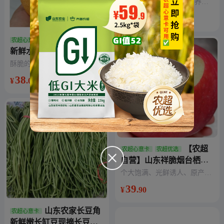
【25年新米】
色泽金黄 | 性粘味香 | 营养丰
富
49
¥
.90
正宗山东秋月梨
农超心意卡
新鲜水果4.5斤当季现摘
酥脆的果肉之间全是梨汁，老
人小孩都可以咬着吃
38
¥
.00
【农超
农超心意卡
农超优选
自营】山东祥脆烟台栖霞
红富士苹果源头直发5斤装
个大饱满、光鲜诱人、原产地
直发
39
¥
.90
山东农家长豆角
农超心意卡
新鲜嫩长缸豆现摘长豆角