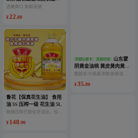
嫩豆角应季蔬菜
选嫩爽口 新鲜采摘
22
¥
.80
山东蒙
农超心意卡
农超优选
阴黄金油桃 黄皮黄肉黄油
桃 鲜甜多汁 现摘现发
脆甜多汁|桃香浓郁|新鲜现摘|
果园直发
35
¥
.80
鲁花【保真花生油】 食用
油 5S 压榨一级 花生油 5L
物理压榨代替化学浸出，恒温
储存保鲜
148
¥
.90