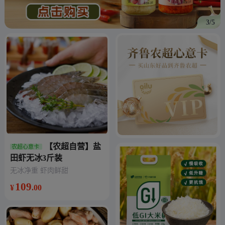
3/5
【农超自营】盐
农超心意卡
田虾无冰3斤装
无冰净重 虾肉鲜甜
109
¥
.00