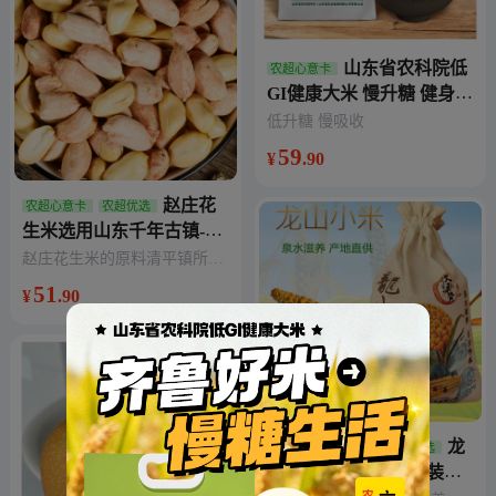
山东省农科院低
农超心意卡
GI健康大米 慢升糖 健身减
脂 孕妇老人营养主食 慢吸
低升糖 慢吸收
收
59
¥
.90
赵庄花
农超心意卡
农超优选
生米选用山东千年古镇-清
平镇当地沙土地所产弯粒
赵庄花生米的原料清平镇所产
大花生为原料，坚持传统
弯粒大花生获得了绿色食品认
51
¥
.90
证，天然植物香辛料腌制，不
加工工艺，天然植物香辛
添加化学香精香料和添加剂，
料腌制，不添加化学香精
口感纯正，绿色健康。
香料和添加剂，入口酥香
脆，好吃有回味！
龙
农超心意卡
自营
农超优选
山小米布袋简装五斤装